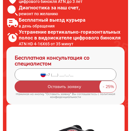
цифрового бинокля ATN до 3 лет
Диагностика за наш счет,
ремонт по желанию
Бесплатный выезд курьера
в день обращения
Устранение вертикально-горизонтальных
полос в видоискателе цифрового бинокля
ATN HD 4-16X65 от 35 минут
Бесплатная консультация со
специалистом
Оставить заявку
Нажимая на кнопку "Оставить заявку" Вы соглашаетесь c
политикой
конфиденциальности