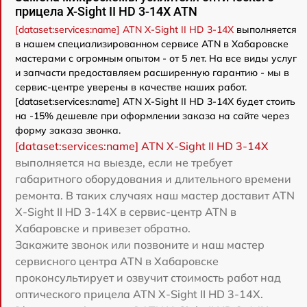
прицела X-Sight II HD 3-14X ATN
[dataset:services:name] ATN X-Sight II HD 3-14X
выполняется
в нашем специализированном сервисе ATN в Хабаровске
мастерами с огромным опытом - от 5 лет. На все виды услуг
и запчасти предоставляем расширенную гарантию - мы в
сервис-центре уверены в качестве наших работ.
[dataset:services:name] ATN X-Sight II HD 3-14X будет стоить
на -15% дешевле при оформлении заказа на сайте через
форму заказа звонка.
[dataset:services:name] ATN X-Sight II HD 3-14X
выполняется на выезде, если не требует
габаритного оборудования и длительного времени
ремонта. В таких случаях наш мастер доставит ATN
X-Sight II HD 3-14X в сервис-центр ATN в
Хабаровске и привезет обратно.
Закажите звонок или позвоните и наш мастер
сервисного центра ATN в Хабаровске
проконсультирует и озвучит стоимость работ над
оптического прицела ATN X-Sight II HD 3-14X.