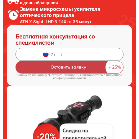
в день обращения
Замена микросхемы усилителя
оптического прицела
ATN X-Sight II HD 3-14X от 35 минут
Бесплатная консультация со
специалистом
Оставить заявку
Нажимая на кнопку "Оставить заявку" Вы соглашаетесь c
политикой
конфиденциальности
Скидка по
-20%
предварительной