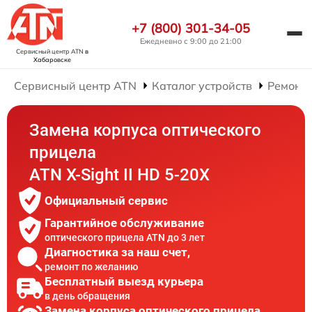
+7 (800) 301-34-05
Ежедневно с 9:00 до 21:00
Сервисный центр ATN
в
Хабаровске
Сервисный центр ATN
Каталог устройств
Ремонт 
Замена корпуса оптического
прицела
ATN X-Sight II HD 5-20X
Официальный сервис
Гарантийное обслуживание
оптического прицела ATN до 3 лет
Диагностика за наш счет,
ремонт по желанию
Бесплатный выезд курьера
в день обращения
Замена корпуса оптического прицела