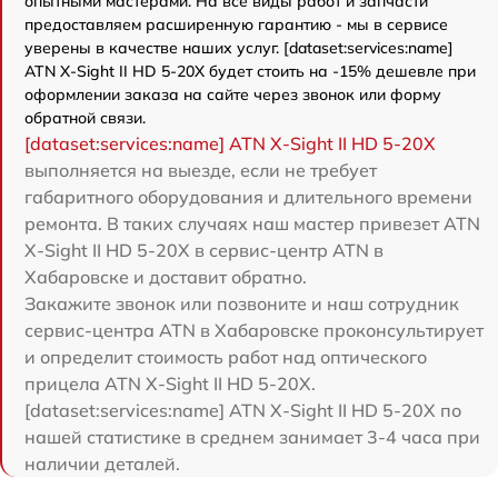
опытными мастерами. На все виды работ и запчасти
предоставляем расширенную гарантию - мы в сервисе
уверены в качестве наших услуг. [dataset:services:name]
ATN X-Sight II HD 5-20X будет стоить на -15% дешевле при
оформлении заказа на сайте через звонок или форму
обратной связи.
[dataset:services:name] ATN X-Sight II HD 5-20X
выполняется на выезде, если не требует
габаритного оборудования и длительного времени
ремонта. В таких случаях наш мастер привезет ATN
X-Sight II HD 5-20X в сервис-центр ATN в
Хабаровске и доставит обратно.
Закажите звонок или позвоните и наш сотрудник
сервис-центра ATN в Хабаровске проконсультирует
и определит стоимость работ над оптического
прицела ATN X-Sight II HD 5-20X.
[dataset:services:name] ATN X-Sight II HD 5-20X по
нашей статистике в среднем занимает 3-4 часа при
наличии деталей.