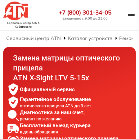
+7 (800) 301-34-05
Ежедневно с 9:00 до 21:00
Сервисный центр ATN
в
Хабаровске
Сервисный центр ATN
Каталог устройств
Ремонт 
Замена матрицы оптического
прицела
ATN X-Sight LTV 5-15x
Официальный сервис
Гарантийное обслуживание
оптического прицела ATN до 3 лет
Диагностика за наш счет,
ремонт по желанию
Бесплатный выезд курьера
в день обращения
Замена матрицы оптического прицела