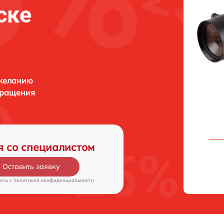
ске
 желанию
бращения
я со специалистом
Оставить заявку
есь c
политикой конфиденциальности