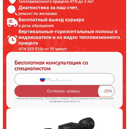
тепловизионного прицела ATN до 3 лет
Диагностика за наш счет,
ремонт по желанию
Бесплатный выезд курьера
в день обращения
Вертикальные-горизонтальные полосы в
видоискателе и на видео тепловизионного
прицела
ATN 320 510x от 35 минут
Бесплатная консультация со
специалистом
Оставить заявку
Нажимая на кнопку "Оставить заявку" Вы соглашаетесь c
политикой
конфиденциальности