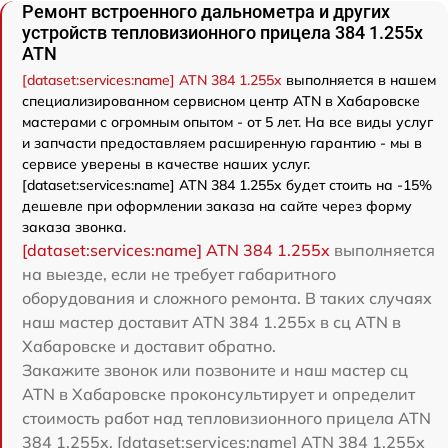
Ремонт встроенного дальнометра и других
устройств тепловизионного прицела 384 1.255x
ATN
[dataset:services:name] ATN 384 1.255x
выполняется в нашем
специализированном сервисном центр ATN в Хабаровске
мастерами с огромным опытом - от 5 лет. На все виды услуг
и запчасти предоставляем расширенную гарантию - мы в
сервисе уверены в качестве наших услуг.
[dataset:services:name] ATN 384 1.255x будет стоить на -15%
дешевле при оформлении заказа на сайте через форму
заказа звонка.
[dataset:services:name] ATN 384 1.255x
выполняется
на выезде, если не требует габаритного
оборудования и сложного ремонта. В таких случаях
наш мастер доставит ATN 384 1.255x в сц ATN в
Хабаровске и доставит обратно.
Закажите звонок или позвоните и наш мастер сц
ATN в Хабаровске проконсультирует и определит
стоимость работ над тепловизионного прицела ATN
384 1.255x. [dataset:services:name] ATN 384 1.255x