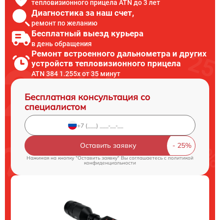
тепловизионного прицела ATN до 3 лет
Диагностика за наш счет,
ремонт по желанию
Бесплатный выезд курьера
в день обращения
Ремонт встроенного дальнометра и других
устройств тепловизионного прицела
ATN 384 1.255x от 35 минут
Бесплатная консультация со
специалистом
Оставить заявку
Нажимая на кнопку "Оставить заявку" Вы соглашаетесь c
политикой
конфиденциальности