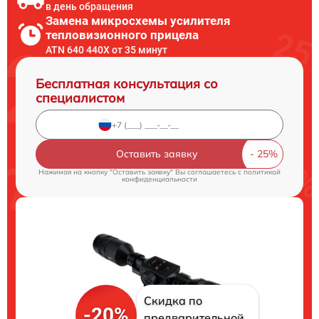
в день обращения
Замена микросхемы усилителя
тепловизионного прицела
ATN 640 440X от 35 минут
Бесплатная консультация со
специалистом
Оставить заявку
Нажимая на кнопку "Оставить заявку" Вы соглашаетесь c
политикой
конфиденциальности
Скидка по
-20%
предварительной