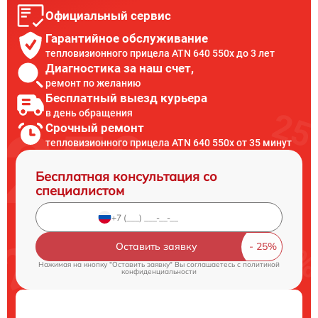
Официальный сервис
Гарантийное обслуживание
тепловизионного прицела ATN 640 550x до 3 лет
Диагностика за наш счет,
ремонт по желанию
Бесплатный выезд курьера
в день обращения
Срочный ремонт
тепловизионного прицела ATN 640 550x от 35 минут
Бесплатная консультация со
специалистом
Оставить заявку
Нажимая на кнопку "Оставить заявку" Вы соглашаетесь c
политикой
конфиденциальности