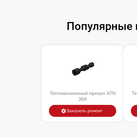
Популярные 
Тепловизионный прицел ATN
Те
36X
Заказать ремонт