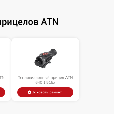
прицелов ATN
ATN
Тепловизионный прицел ATN
640 1.515x
Заказать ремонт