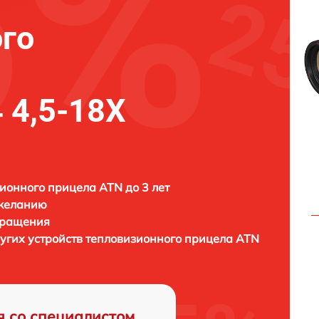
го
 4,5-18X
ионного прицела ATN до 3 лет
 желанию
бращения
ругих устройств тепловизионного прицела
ATN
я со специалистом