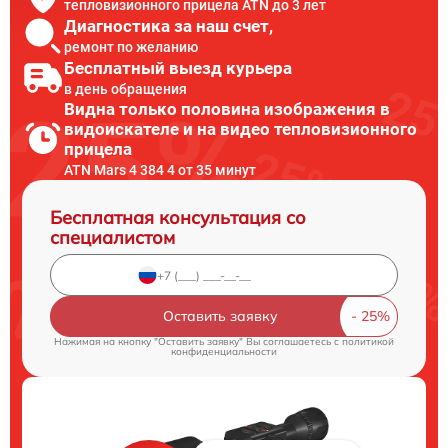
тепловизионного прицела ATN до 3 лет
Диагностика за наш счет,
ремонт по желанию
Бесплатный выезд курьера
в день обращения
Видна только половина изображения в
видоискателе и на видео тепловизионного
прицела
ATN Mars 4 384 4 от 35 минут
Бесплатная консультация со
специалистом
Оставить заявку
Нажимая на кнопку "Оставить заявку" Вы соглашаетесь c
политикой
конфиденциальности