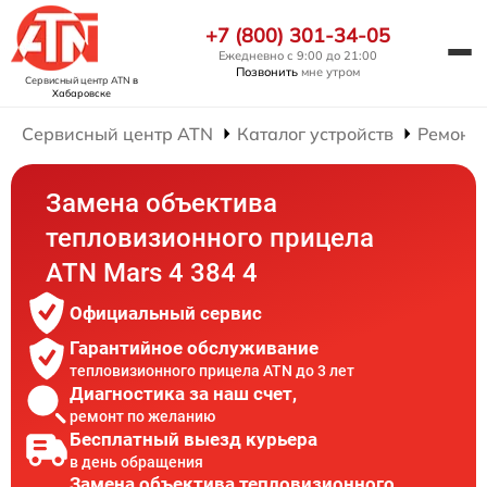
+7 (800) 301-34-05
Ежедневно с 9:00 до 21:00
Позвонить
мне утром
Сервисный центр ATN
в
Хабаровске
Сервисный центр ATN
Каталог устройств
Ремонт
Замена объектива
тепловизионного прицела
ATN Mars 4 384 4
Официальный сервис
Гарантийное обслуживание
тепловизионного прицела ATN до 3 лет
Диагностика за наш счет,
ремонт по желанию
Бесплатный выезд курьера
в день обращения
Замена объектива тепловизионного