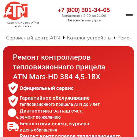
+7 (800) 301-34-05
Ежедневно с 9:00 до 21:00
Позвонить
мне утром
Сервисный центр ATN
в
Хабаровске
Сервисный центр ATN
Каталог устройств
Ремонт
Ремонт контроллеров
тепловизионного прицела
ATN Mars-HD 384 4,5-18X
Официальный сервис
Гарантийное обслуживание
тепловизионного прицела ATN до 3 лет
Диагностика за наш счет,
ремонт по желанию
Бесплатный выезд курьера
в день обращения
Ремонт контроллеров тепловизионного