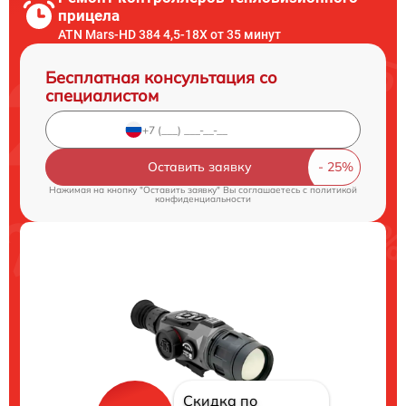
прицела
ATN Mars-HD 384 4,5-18X от 35 минут
Бесплатная консультация со
специалистом
Оставить заявку
Нажимая на кнопку "Оставить заявку" Вы соглашаетесь c
политикой
конфиденциальности
Скидка по