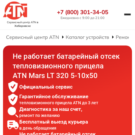
+7 (800) 301-34-05
Ежедневно с 9:00 до 21:00
Сервисный центр ATN
в
Хабаровске
Сервисный центр ATN
Каталог устройств
Ремонт
Не работает батарейный отсек
тепловизионного прицела
ATN Mars LT 320 5-10x50
Официальный сервис
Гарантийное обслуживание
тепловизионного прицела ATN до 3 лет
Диагностика за наш счет,
ремонт по желанию
Бесплатный выезд курьера
в день обращения
Не работает батарейный отсек