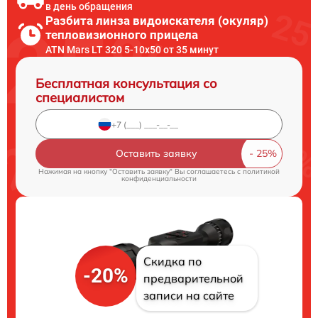
в день обращения
Разбита линза видоискателя (окуляр)
тепловизионного прицела
ATN Mars LT 320 5-10x50 от 35 минут
Бесплатная консультация со
специалистом
Оставить заявку
Нажимая на кнопку "Оставить заявку" Вы соглашаетесь c
политикой
конфиденциальности
Скидка по
-20%
предварительной
записи на сайте