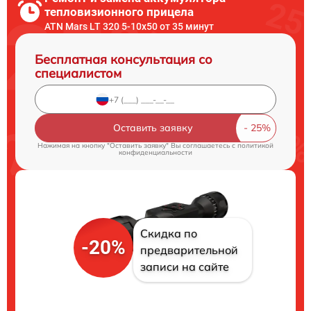
тепловизионного прицела
ATN Mars LT 320 5-10x50 от 35 минут
Бесплатная консультация со
специалистом
Оставить заявку
Нажимая на кнопку "Оставить заявку" Вы соглашаетесь c
политикой
конфиденциальности
Скидка по
-20%
предварительной
записи на сайте