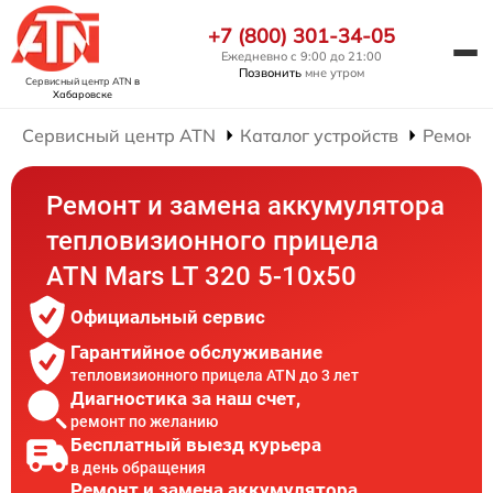
+7 (800) 301-34-05
Ежедневно с 9:00 до 21:00
Позвонить
мне утром
Сервисный центр ATN
в
Хабаровске
Сервисный центр ATN
Каталог устройств
Ремонт
Ремонт и замена аккумулятора
тепловизионного прицела
ATN Mars LT 320 5-10x50
Официальный сервис
Гарантийное обслуживание
тепловизионного прицела ATN до 3 лет
Диагностика за наш счет,
ремонт по желанию
Бесплатный выезд курьера
в день обращения
Ремонт и замена аккумулятора