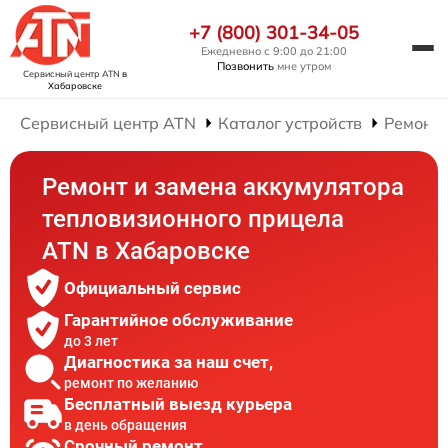
+7 (800) 301-34-05
Ежедневно с 9:00 до 21:00
Позвонить
мне утром
Сервисный центр ATN
в
Хабаровске
Сервисный центр ATN
Каталог устройств
Ремонт
Ремонт и замена аккумулятора
тепловизионного прицела
ATN в Хабаровске
Официальный сервис
Гарантийное обслуживание
до 3 лет
Диагностика за наш счет,
ремонт по желанию
Бесплатный выезд курьера
в день обращения
Срочный ремонт