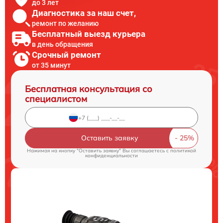
до 3 лет
Диагностика за наш счет,
ремонт по желанию
Бесплатный выезд курьера
в день обращения
Срочный ремонт
от 35 минут
Бесплатная консультация со
специалистом
Оставить заявку
Нажимая на кнопку "Оставить заявку" Вы соглашаетесь c
политикой
конфиденциальности