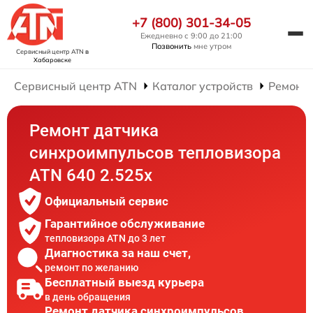
+7 (800) 301-34-05
Ежедневно с 9:00 до 21:00
Позвонить
мне утром
Сервисный центр ATN
в
Хабаровске
Сервисный центр ATN
Каталог устройств
Ремонт 
Ремонт датчика
синхроимпульсов тепловизора
ATN 640 2.525x
Официальный сервис
Гарантийное обслуживание
тепловизора ATN до 3 лет
Диагностика за наш счет,
ремонт по желанию
Бесплатный выезд курьера
в день обращения
Ремонт датчика синхроимпульсов