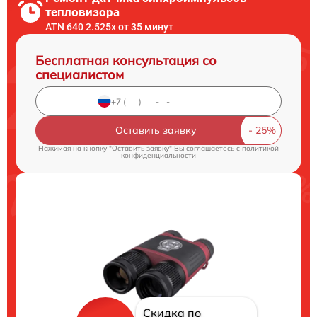
тепловизора
ATN 640 2.525x от 35 минут
Бесплатная консультация со
специалистом
Оставить заявку
Нажимая на кнопку "Оставить заявку" Вы соглашаетесь c
политикой
конфиденциальности
Скидка по