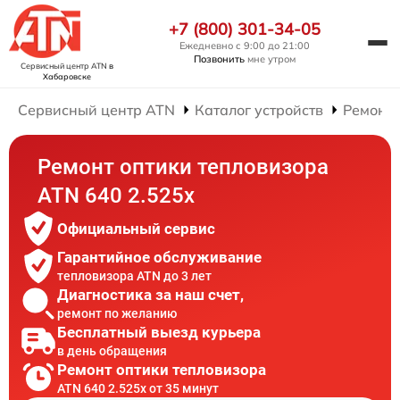
+7 (800) 301-34-05
Ежедневно с 9:00 до 21:00
Позвонить
мне утром
Сервисный центр ATN
в
Хабаровске
Сервисный центр ATN
Каталог устройств
Ремонт 
Ремонт оптики тепловизора
ATN 640 2.525x
Официальный сервис
Гарантийное обслуживание
тепловизора ATN до 3 лет
Диагностика за наш счет,
ремонт по желанию
Бесплатный выезд курьера
в день обращения
Ремонт оптики тепловизора
ATN 640 2.525x от 35 минут