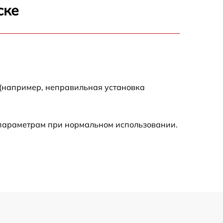
1600 р
ске
900 р
750 р
 (например, неправильная установка
450 р
590 р
 параметрам при нормальном использовании.
1200 р
650 р
850 р