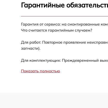
Ремонт датчика синхроимпульсов
Гарантийные обязательст
Калибровка и настройка тепловизора
Гарантия от сервиса: на смонтированные ко
Ремонт встроенного дальнометра и
Что считается гарантийным случаем?
других устройств
Для работ: Повторное проявление неисправн
Замена микросхемы логики
запчасти).
Замена ключей управления
Для комплектующих: Преждевременный выход
Ремонт цепи питания
Показать полностью
Замена USB порта
Замена процессора