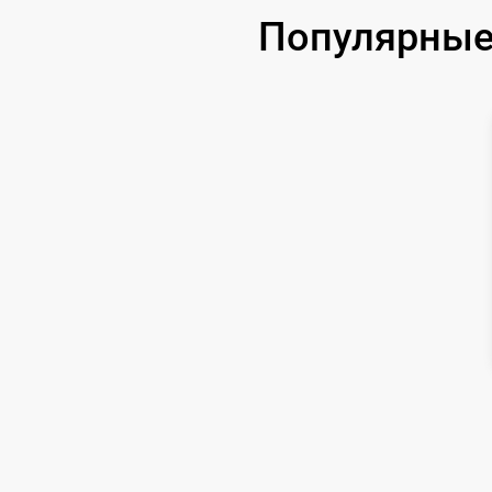
Замена аккумулятора
Популярные
Замена корпуса
Замена дисплея (экрана)
Прошивка (Обновление ПО)
Ремонт платы управления
(восстановление)
Восстановление после попадания влаги
Ремонт Wi-Fi
Ремонт разъема